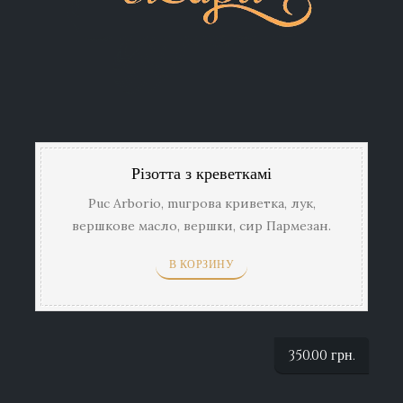
Різотта з креветкамі
Puc Arborio, muгрова криветка, лук,
вершкове масло, вершки, сир Пармезан.
Подається з карамелізованими яблуками
В КОРЗИНУ
350.00
грн.