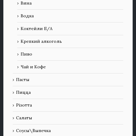
Вина
Водка
Коктейли Б/А
Крепкий алкоголь
Пиво
Чай и Кофе
Пасты
Пицца
Різотта
Салаты
Соусы\Выпечка