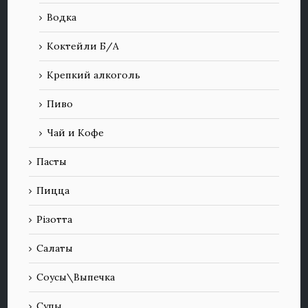
Водка
Коктейли Б/А
Крепкий алкоголь
Пиво
Чай и Кофе
Пасты
Пицца
Різотта
Салаты
Соусы\Выпечка
Супы