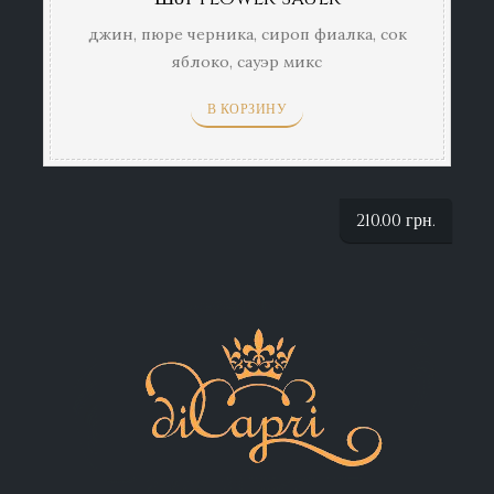
джин, пюре черника, сироп фиалка, сок
яблоко, сауэр микс
В КОРЗИНУ
210.00
грн.