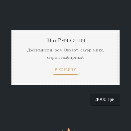
Шот Penicilin
Джеймисон, ром Окхарт, сауэр микс,
сироп имбирный
В КОРЗИНУ
210.00
грн.