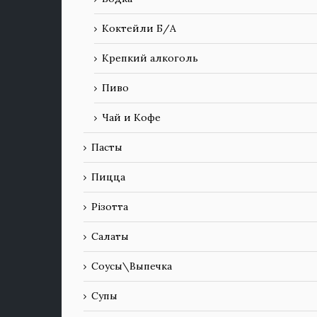
Коктейли Б/А
Крепкий алкоголь
Пиво
Чай и Кофе
Пасты
Пицца
Різотта
Салаты
Соусы\Выпечка
Супы