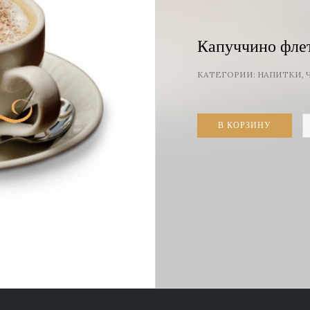
Капуччино флет
КАТЕГОРИИ:
НАПИТКИ
,
К
В КОРЗИНУ
т
К
ф
у