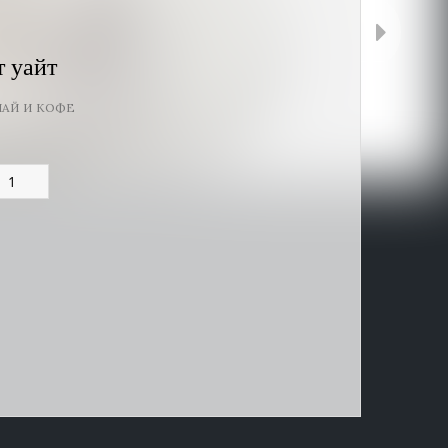
 уайт
ЧАЙ И КОФЕ
оличество
овара
апуччино
лет
айт