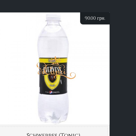
90.00
грн.
Schweppes (Tonic)