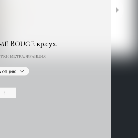
me Rouge кр.сух.
ИТКИ
МЕТКА:
ФРАНЦИЯ
Количество
товара
La
ielle
Ferme
Rouge
р.сух.