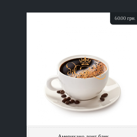
60.00
грн.
Американо лонг блек