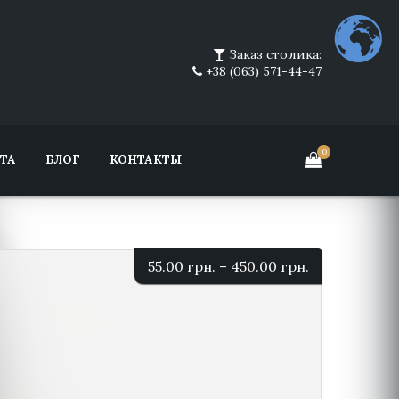
Заказ столика:
+38 (063) 571-44-47
0
ТА
БЛОГ
КОНТАКТЫ
55.00
грн.
–
450.00
грн.