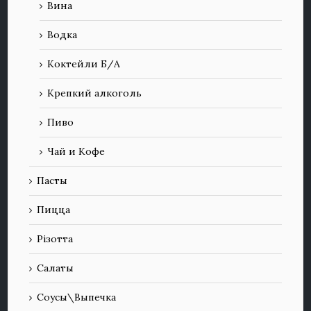
Вина
Водка
Коктейли Б/А
Крепкий алкоголь
Пиво
Чай и Кофе
Пасты
Пицца
Різотта
Салаты
Соусы\Выпечка