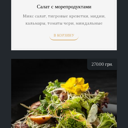
Салат с морепродуктами
Микс салат, тигровые креветки, мидии,
кальмары, томаты чери, миндальные
хлопья, оливковое масло, соус бальзамик,
В КОРЗИНУ
лимон
270.00
грн.