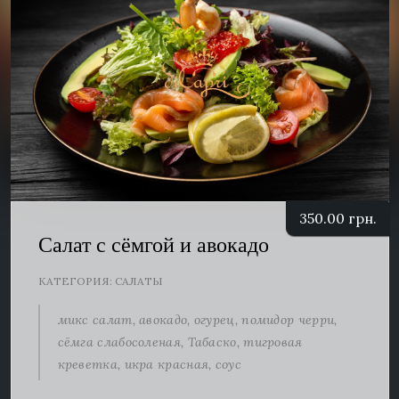
350.00
грн.
Салат с сёмгой и авокадо
КАТЕГОРИЯ:
САЛАТЫ
микс салат, авокадо, огурец, помидор черри,
сёмга слабосоленая, Табаско, тигровая
креветка, икра красная, соус