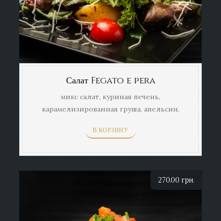
Салат Fegato e pera
микс салат, куриная печень,
карамелизированная груша, апельсин,
соус
В КОРЗИНУ
270.00
грн.