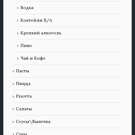
Водка
Коктейли Б/А
Крепкий алкоголь
Пиво
Чай и Кофе
Пасты
Пицца
Різотта
Салаты
Соусы\Выпечка
Супы