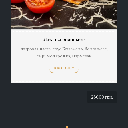
Лазанья Болоньезе
широкая паста, соус Бешамель, болоньезе,
сыр: Моцарелла, Пармезан
В КОРЗИНУ
280.00
грн.