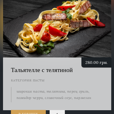
280.00
грн.
Тальятелле с телятиной
КАТЕГОРИЯ:
ПАСТЫ
широкая паста, телятина, перец гриль,
помидор черри, сливочный соус, пармезан
Количество