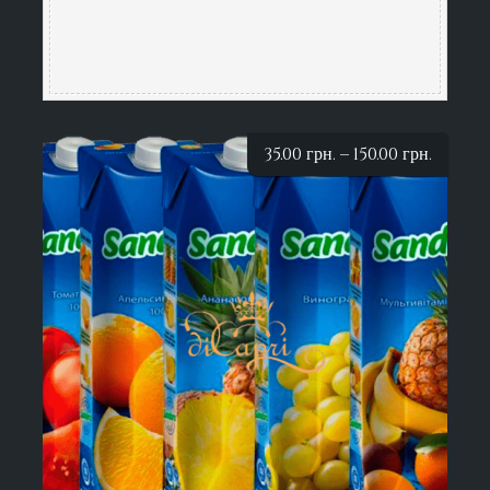
35.00
грн.
–
150.00
грн.