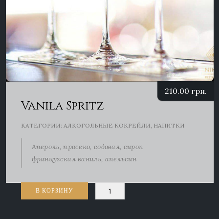
210.00
грн.
Vanila Spritz
КАТЕГОРИИ:
АЛКОГОЛЬНЫЕ КОКРЕЙЛИ
,
НАПИТКИ
Апероль, просеко, содовая, сироп
французская ваниль, апельсин
Количество
В КОРЗИНУ
товара
Vanila
Spritz