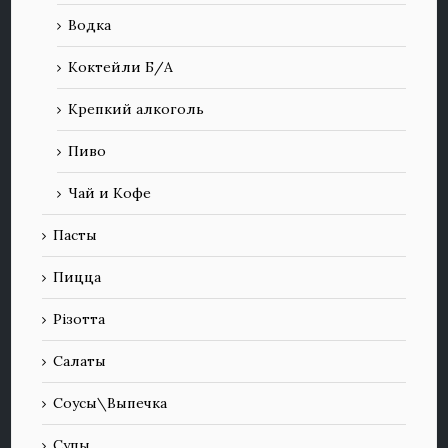
Водка
Коктейли Б/А
Крепкий алкоголь
Пиво
Чай и Кофе
Пасты
Пицца
Різотта
Салаты
Соусы\Выпечка
Супы