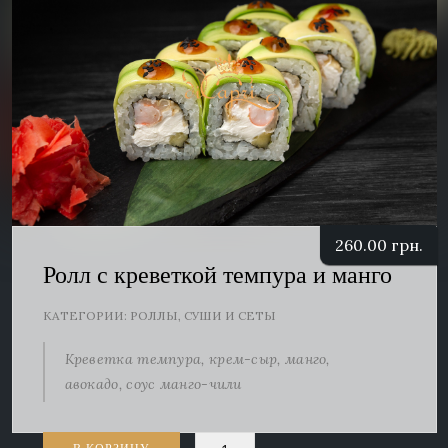
260.00
грн.
Ролл с креветкой темпура и манго
КАТЕГОРИИ:
РОЛЛЫ
,
СУШИ И СЕТЫ
Креветка темпура, крем-сыр, манго,
авокадо, соус манго-чили
Количество