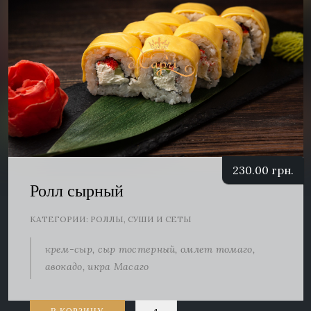
230.00
грн.
Ролл сырный
КАТЕГОРИИ:
РОЛЛЫ
,
СУШИ И СЕТЫ
крем-сыр, сыр тостерный, омлет томаго,
авокадо, икра Масаго
Количество