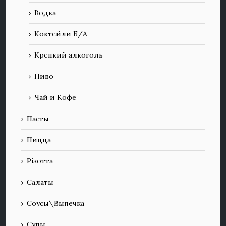
Водка
Коктейли Б/А
Крепкий алкоголь
Пиво
Чай и Кофе
Пасты
Пицца
Різотта
Салаты
Соусы\Выпечка
Супы