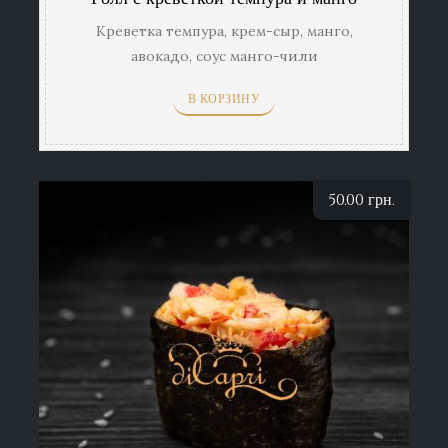
Креветка темпура, крем-сыр, манго,
авокадо, соус манго-чили
В КОРЗИНУ
50.00
грн.