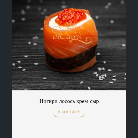
Нигири лосось крем-сыр
В КОРЗИНУ