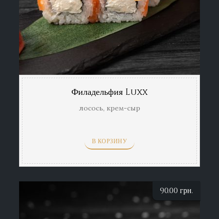
Филадельфия Luxx
лосось, крем-сыр
В КОРЗИНУ
90.00
грн.