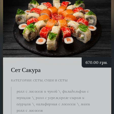
670.00
грн.
Сет Сакура
КАТЕГОРИИ:
СЕТЫ
,
СУШИ И СЕТЫ
ролл с лососем и чукой \ филадельфия с
тунцом \ ролл с угрем,крем-сыром и
огурцом \ калифорния с лососем \ маки
ролл с лососем